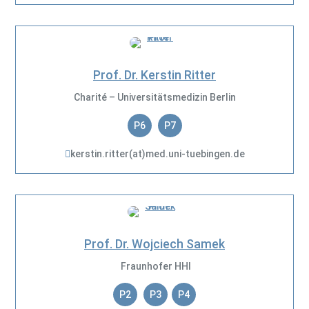
Prof. Dr. Kerstin Ritter
Charité – Universitätsmedizin Berlin
P6
P7
kerstin.ritter(at)med.uni-tuebingen.de
Prof. Dr. Wojciech Samek
Fraunhofer HHI
P2
P3
P4